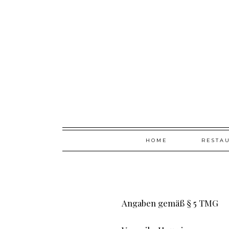
VERONIKA HEUWIESER & NANA BONG
Skip
HOME
RESTA
to
content
Angaben gemäß § 5 TMG